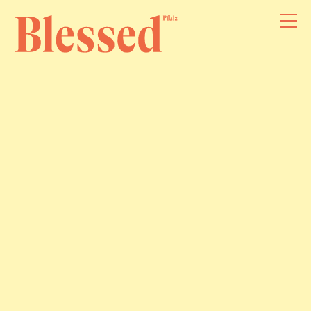
Über
Taufe
Trauung
Trauer
Momente
Termine & Aktuelles
Instagram